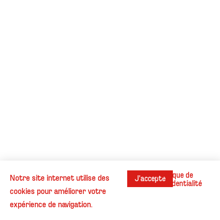
Politique de
Notre site internet utilise des
J'accepte
confidentialité
cookies pour améliorer votre
Instagram
Contact
Cookies
Informations légales
expérience de navigation.
© Henri Beaufour - Tous droits réservés.