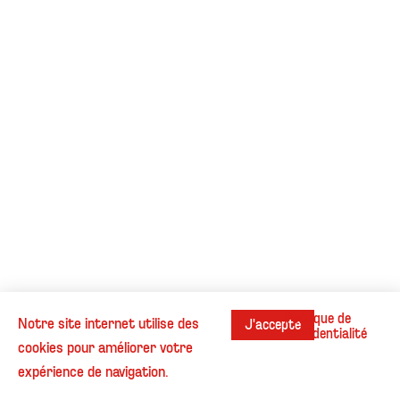
Politique de
Notre site internet utilise des
J'accepte
confidentialité
cookies pour améliorer votre
Instagram
Contact
Cookies
Informations légales
expérience de navigation.
© Henri Beaufour - Tous droits réservés.