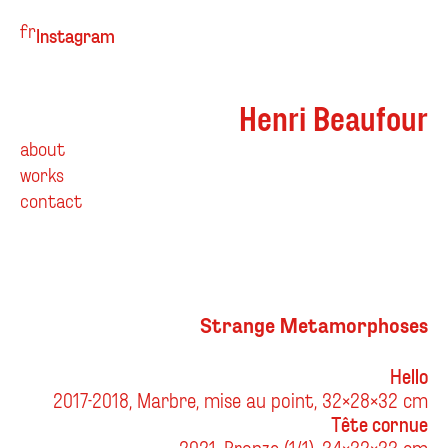
fr
Instagram
Henri Beaufour
about
works
contact
Strange Metamorphoses
Hello
2017-2018, Marbre, mise au point, 32x28x32 cm
Tête cornue
2021, Bronze (1/1), 34x32x33 cm