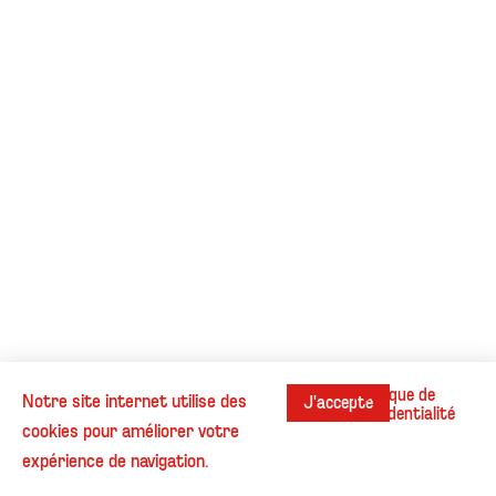
Politique de
Notre site internet utilise des
J'accepte
confidentialité
cookies pour améliorer votre
Instagram
Contact
Cookies
Informations légales
expérience de navigation.
© Henri Beaufour - Tous droits réservés.