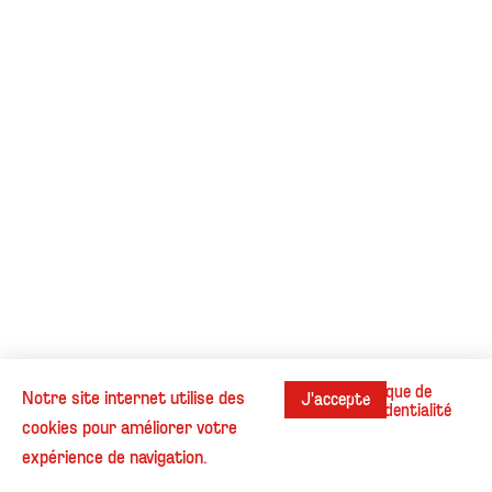
Politique de
Notre site internet utilise des
J'accepte
confidentialité
cookies pour améliorer votre
Instagram
Contact
Cookies
Informations légales
expérience de navigation.
© Henri Beaufour - Tous droits réservés.