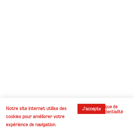
Politique de
Notre site internet utilise des
J'accepte
confidentialité
cookies pour améliorer votre
Instagram
Contact
Cookies
Informations légales
expérience de navigation.
© Henri Beaufour - Tous droits réservés.