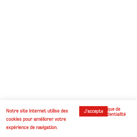
Politique de
Notre site internet utilise des
J'accepte
confidentialité
cookies pour améliorer votre
Instagram
Contact
Cookies
Informations légales
expérience de navigation.
© Henri Beaufour - Tous droits réservés.