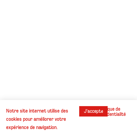
Politique de
Notre site internet utilise des
J'accepte
confidentialité
cookies pour améliorer votre
Instagram
Contact
Cookies
Informations légales
expérience de navigation.
© Henri Beaufour - Tous droits réservés.