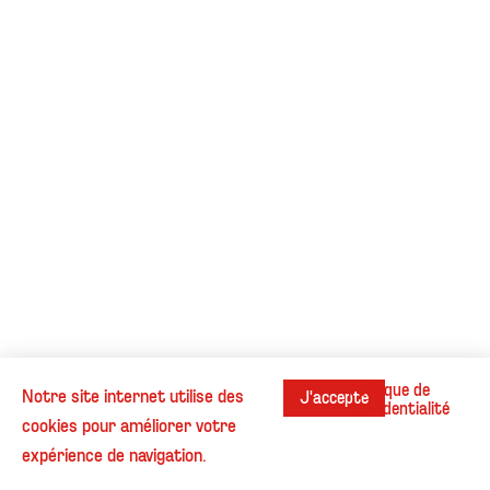
Politique de
Notre site internet utilise des
J'accepte
confidentialité
cookies pour améliorer votre
Instagram
Contact
Cookies
Informations légales
expérience de navigation.
© Henri Beaufour - Tous droits réservés.