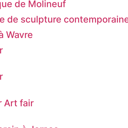
que de Molineuf
ive de sculpture contemporai
 à Wavre
r
r
Art fair