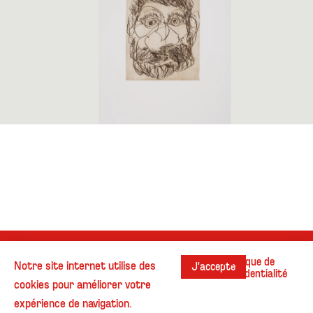
Instagram
Contact
Cookies
Conditions générales d’utilisation
Politique de
Notre site internet utilise des
J'accepte
confidentialité
cookies pour améliorer votre
Politique de confidentialité
Mentions légales
expérience de navigation.
© Henri Beaufour - Tous droits réservés.